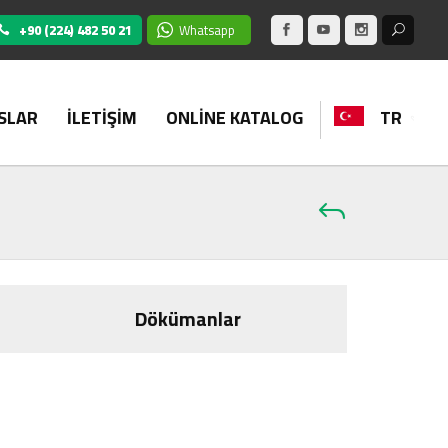
+90 (224) 482 50 21
Whatsapp
SLAR
İLETİŞİM
ONLİNE KATALOG
TR
Dökümanlar