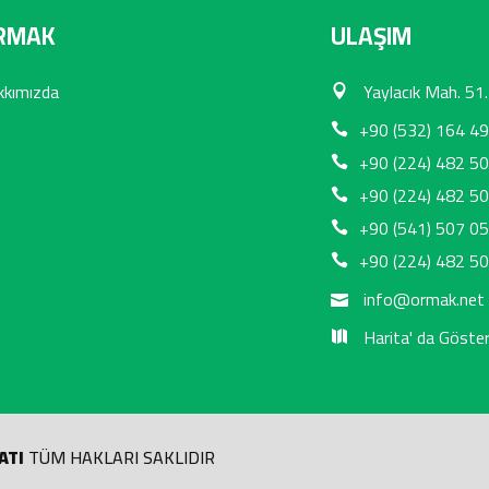
RMAK
ULAŞIM
kkımızda
Yaylacık Mah. 51.
+90 (532) 164 49
+90 (224) 482 50
+90 (224) 482 50
+90 (541) 507 05
+90 (224) 482 50
info@ormak.net
Harita' da Göste
ATI
TÜM HAKLARI SAKLIDIR