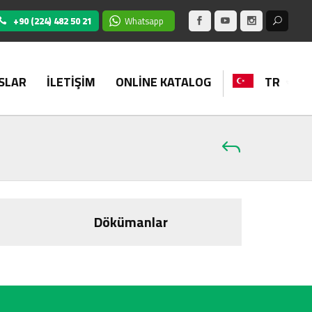
+90 (224) 482 50 21
Whatsapp
SLAR
İLETİŞİM
ONLİNE KATALOG
TR
Dökümanlar