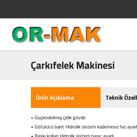
Çarkıfelek Makinesi
Ürün Açıklama
Teknik Özell
• Güçlendirilmiş çelik gövde
• Götürücü bant Hidrolik sistem kademesiz hız ayarl
• Baskı kolları Hidrolik sistem basıç ayarlı