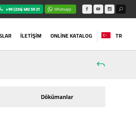
+90 (224) 482 50 21
Whatsapp
SLAR
İLETİŞİM
ONLİNE KATALOG
TR
Dökümanlar